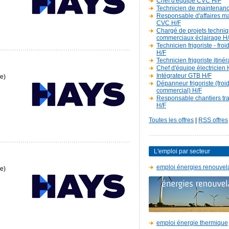
Chef d'équipe CVC H/F
Technicien de maintenan
Responsable d'affaires m
CVC H/F
Chargé de projets techniq
commerciaux éclairage H
Technicien frigoriste - fro
H/F
Technicien frigoriste itiné
Chef d'équipe électricien 
Intégrateur GTB H/F
e)
Dépanneur frigoriste (froi
commercial) H/F
Responsable chantiers t
H/F
Toutes les offres
|
RSS offres
L'emploi par secteur
emploi énergies renouvel
e)
emploi énergie thermique