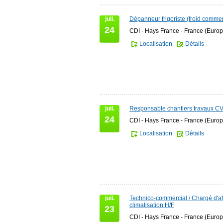
juil.
Dépanneur frigoriste (froid commer
24
CDI - Hays France - France (Europ
Localisation
Détails
juil.
Responsable chantiers travaux C
24
CDI - Hays France - France (Europ
Localisation
Détails
juil.
Technico-commercial / Chargé d'af
climatisation H/F
23
CDI - Hays France - France (Europ