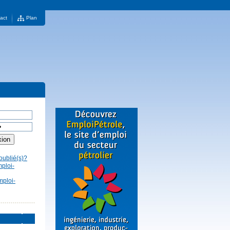
act
Plan
oublié(s)?
mploi-
mploi-