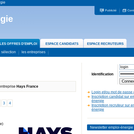
rgie
Publicité
Cont
gie
LES OFFRES D'EMPLOI
ESPACE CANDIDATS
ESPACE RECRUTEURS
 sélection
les entreprises
Identification
'entreprise
Hays France
Login et/ou mot de passe 
Inscription candidat sur e
énergie
3
4
Inscription recruteur sur e
énergie
e)
Newsletter emploi-énergie