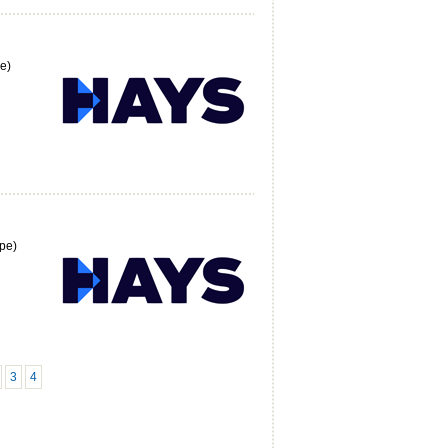
e)
pe)
3
4