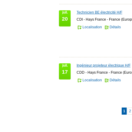
juil.
Technicien BE électricité H/F
20
CDI - Hays France - France (Europ
Localisation
Détails
juil.
Ingénieur projeteur électrique H/F
17
CDD - Hays France - France (Euro
Localisation
Détails
1
2