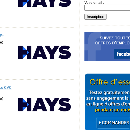
Votre email :
H/F
e)
nce CVC
e)