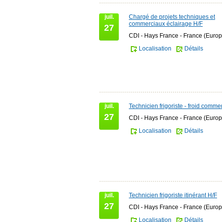
juil.
Chargé de projets techniques et
commerciaux éclairage H/F
27
CDI - Hays France - France (Europ
Localisation
Détails
juil.
Technicien frigoriste - froid comme
27
CDI - Hays France - France (Europ
Localisation
Détails
juil.
Technicien frigoriste itinérant H/F
27
CDI - Hays France - France (Europ
Localisation
Détails