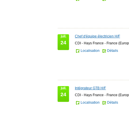
juil.
Chef d'équipe électricien H/F
24
CDI - Hays France - France (Europ
Localisation
Détails
juil.
Intégrateur GTB H/F
24
CDI - Hays France - France (Europ
Localisation
Détails