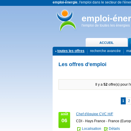
emploi-énergie
, l'emploi dans le secteur de l'éne
emploi-éner
l'emploi de toutes les énergies
ACCUEIL
toutes les offres
recherche avancée
ma
Les offres d'emploi
Il y a
52
offre(s) pour l
1
2
août
Chef d'équipe CVC H/F
06
CDI - Hays France - France (Europ
Localisation
Détails