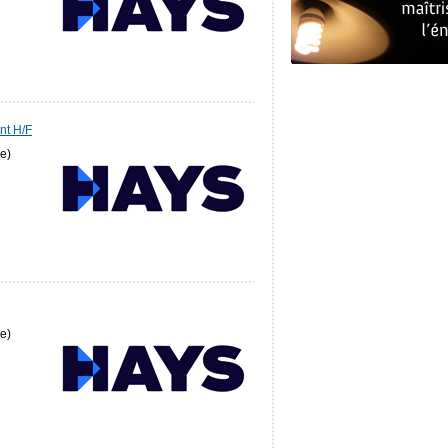
nt H/F
e)
e)