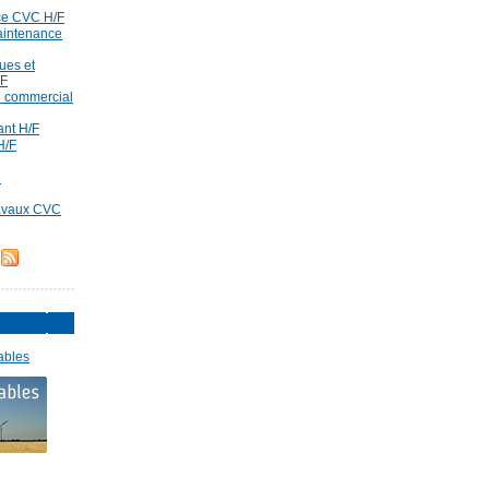
ce CVC H/F
aintenance
ues et
/F
id commercial
rant H/F
H/F
d
ravaux CVC
ables