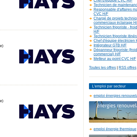
Chef d'équipe CVC H/F
Technicien de maintenan
Responsable d'affaires m
CVC H/F
Chargé de projets techniq
commerciaux éclairage H
Technicien frigoriste - fro
H/F
Technicien frigoriste itiné
Chef d'équipe électricien 
Intégrateur GTB H/F
e)
Dépanneur frigoriste (froi
commercial) H/F
Metteur au point CVC H/F
Toutes les offres
|
RSS offres
L'emploi par secteur
emploi énergies renouvel
e)
emploi énergie thermique