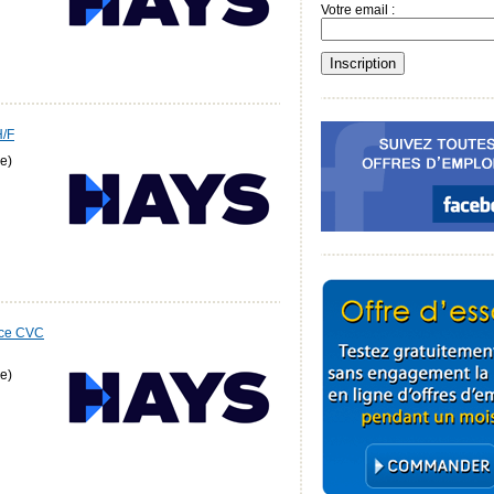
Votre email :
H/F
e)
nce CVC
e)