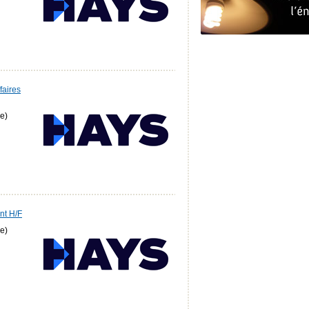
faires
e)
nt H/F
e)