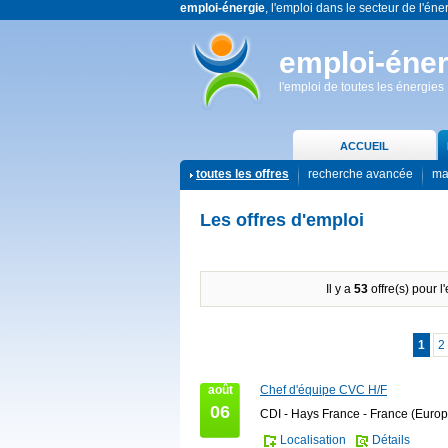
emploi-énergie
, l'emploi dans le secteur de l'éne
emploi-éner
l'emploi de toutes les énergies
ACCUEIL
toutes les offres
recherche avancée
ma
Les offres d'emploi
Il y a
53
offre(s) pour l
1
2
août
Chef d'équipe CVC H/F
06
CDI - Hays France - France (Europ
Localisation
Détails