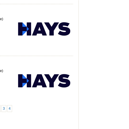
e)
e)
3
4