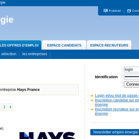
rgie
Publicité
Cont
gie
LES OFFRES D'EMPLOI
ESPACE CANDIDATS
ESPACE RECRUTEURS
 sélection
les entreprises
Identification
'entreprise
Hays France
Login et/ou mot de passe 
Inscription candidat sur e
énergie
3
4
Inscription recruteur sur e
énergie
e)
Newsletter emploi-énergie