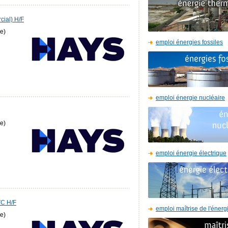
cial) H/F
e)
emploi énergies fossiles
emploi énergie nucléaire
e)
emploi énergie électrique
VC H/F
emploi maîtrise de l'énerg
e)