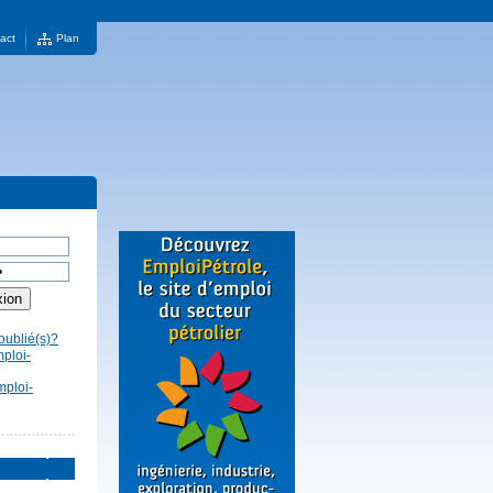
act
Plan
oublié(s)?
mploi-
mploi-