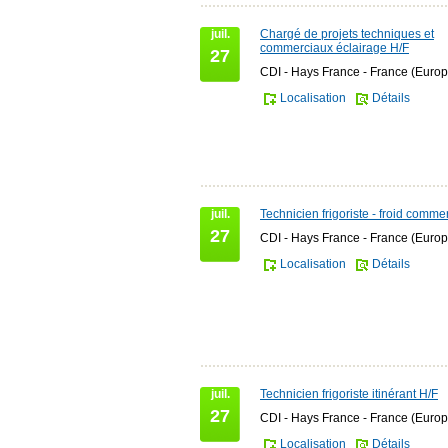
juil.
Chargé de projets techniques et
commerciaux éclairage H/F
27
CDI - Hays France - France (Europ
Localisation
Détails
juil.
Technicien frigoriste - froid comme
27
CDI - Hays France - France (Europ
Localisation
Détails
juil.
Technicien frigoriste itinérant H/F
27
CDI - Hays France - France (Europ
Localisation
Détails