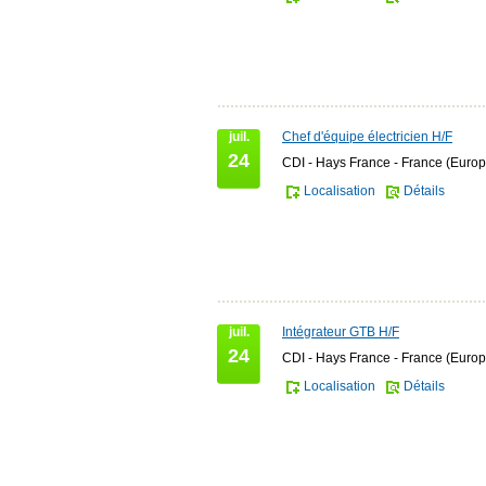
juil.
Chef d'équipe électricien H/F
24
CDI - Hays France - France (Europ
Localisation
Détails
juil.
Intégrateur GTB H/F
24
CDI - Hays France - France (Europ
Localisation
Détails