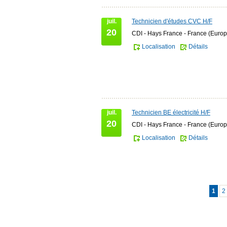
juil.
Technicien d'études CVC H/F
20
CDI - Hays France - France (Europ
Localisation
Détails
juil.
Technicien BE électricité H/F
20
CDI - Hays France - France (Europ
Localisation
Détails
1
2