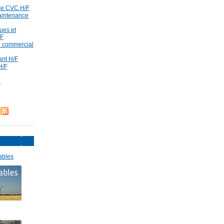
ce CVC H/F
aintenance
ues et
/F
id commercial
rant H/F
H/F
d
ables