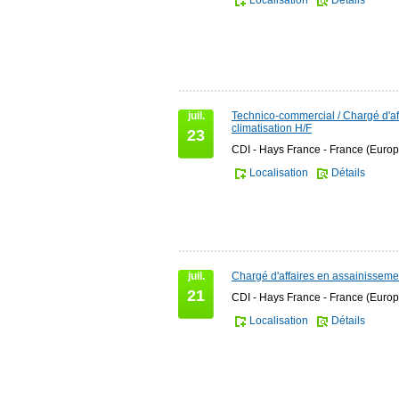
Localisation
Détails
juil.
Technico-commercial / Chargé d'af
climatisation H/F
23
CDI - Hays France - France (Europ
Localisation
Détails
juil.
Chargé d'affaires en assainisseme
21
CDI - Hays France - France (Europ
Localisation
Détails