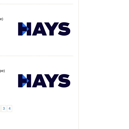
e)
pe)
3
4