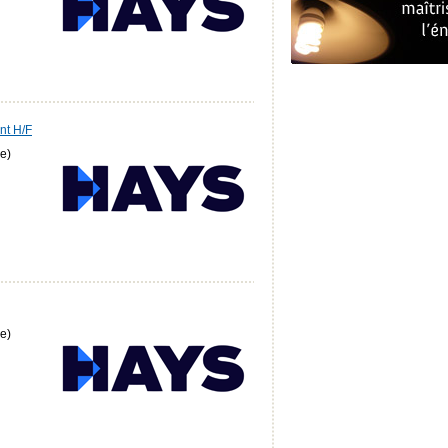
nt H/F
e)
e)