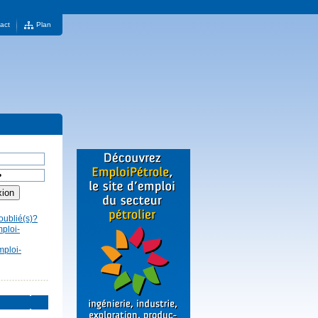
act
Plan
oublié(s)?
mploi-
mploi-