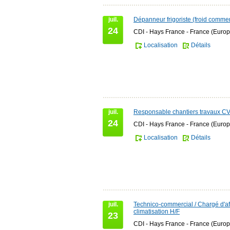
juil.
Dépanneur frigoriste (froid commer
24
CDI - Hays France - France (Europ
Localisation
Détails
juil.
Responsable chantiers travaux C
24
CDI - Hays France - France (Europ
Localisation
Détails
juil.
Technico-commercial / Chargé d'af
climatisation H/F
23
CDI - Hays France - France (Europ