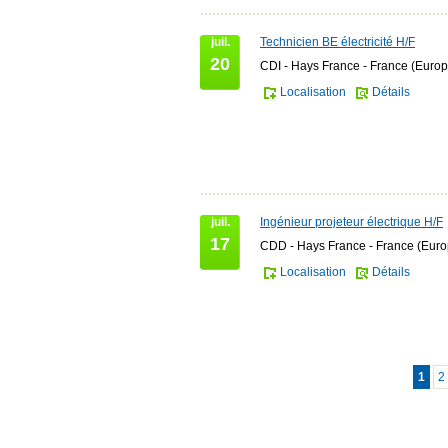
juil.
Technicien BE électricité H/F
20
CDI - Hays France - France (Europ
Localisation
Détails
juil.
Ingénieur projeteur électrique H/F
17
CDD - Hays France - France (Euro
Localisation
Détails
1
2