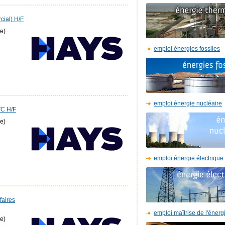
cial) H/F
e)
emploi énergies fossiles
emploi énergie nucléaire
VC H/F
e)
emploi énergie électrique
faires
emploi maîtrise de l'énerg
e)