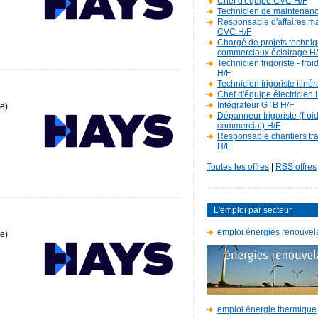
Chef d'équipe CVC H/F
Technicien de maintenan
Responsable d'affaires m
CVC H/F
Chargé de projets techniq
commerciaux éclairage H
Technicien frigoriste - fro
H/F
Technicien frigoriste itiné
Chef d'équipe électricien 
Intégrateur GTB H/F
e)
Dépanneur frigoriste (froi
commercial) H/F
Responsable chantiers t
H/F
Toutes les offres
|
RSS offres
L'emploi par secteur
emploi énergies renouvel
e)
emploi énergie thermique