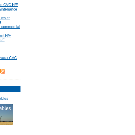
ce CVC H/F
aintenance
ues et
/F
id commercial
rant H/F
H/F
d
ravaux CVC
ables