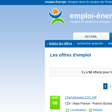
emploi-énergie
, l'emploi dans le secteur de l'éne
emploi-éner
l'emploi de toutes les énergies
ACCUEIL
toutes les offres
recherche avancée
ma
Les offres d'emploi
Il y a
52
offre(s) pour l
1
2
août
Chef d'équipe CVC H/F
06
CDI - Hays France - France (Europ
Localisation
Détails