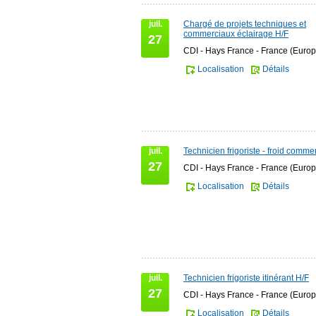
juil.
Chargé de projets techniques et
commerciaux éclairage H/F
27
CDI - Hays France - France (Europ
Localisation
Détails
juil.
Technicien frigoriste - froid comme
27
CDI - Hays France - France (Europ
Localisation
Détails
juil.
Technicien frigoriste itinérant H/F
27
CDI - Hays France - France (Europ
Localisation
Détails