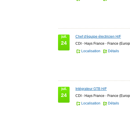
juil.
Chef d'équipe électricien H/F
24
CDI - Hays France - France (Europ
Localisation
Détails
juil.
Intégrateur GTB H/F
24
CDI - Hays France - France (Europ
Localisation
Détails