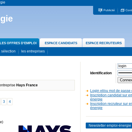
rgie
Publicité
Cont
gie
LES OFFRES D'EMPLOI
ESPACE CANDIDATS
ESPACE RECRUTEURS
 sélection
les entreprises
Identification
'entreprise
Hays France
Login et/ou mot de passe 
Inscription candidat sur e
énergie
3
4
Inscription recruteur sur e
énergie
e)
Newsletter emploi-énergie