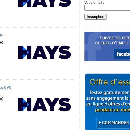
Votre email :
H/F
e)
nce CVC
e)