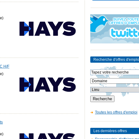
e)
Recherche d'offres d'emplo
VC H/F
e)
Toutes les offres d'emploi
ts
Les dernières offres
e)