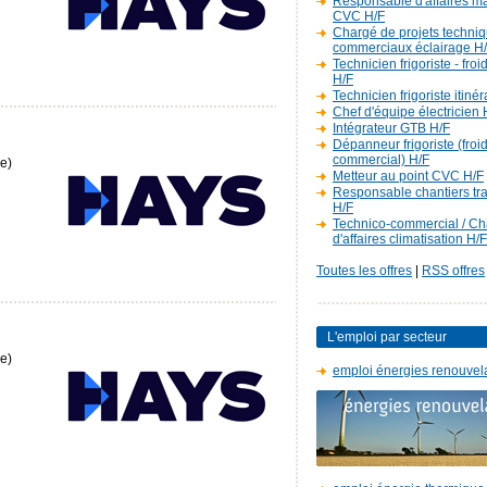
Responsable d'affaires m
CVC H/F
Chargé de projets techniq
commerciaux éclairage H
Technicien frigoriste - fro
H/F
Technicien frigoriste itiné
Chef d'équipe électricien 
Intégrateur GTB H/F
Dépanneur frigoriste (froi
commercial) H/F
e)
Metteur au point CVC H/F
Responsable chantiers t
H/F
Technico-commercial / C
d'affaires climatisation H/F
Toutes les offres
|
RSS offres
L'emploi par secteur
e)
emploi énergies renouvel