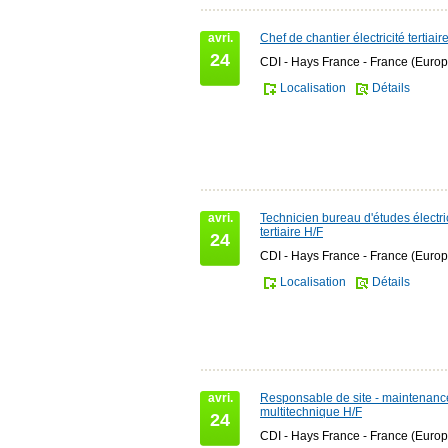
avri.
Chef de chantier électricité tertiair
24
CDI - Hays France - France (Europ
Localisation
Détails
avri.
Technicien bureau d'études électri
tertiaire H/F
24
CDI - Hays France - France (Europ
Localisation
Détails
avri.
Responsable de site - maintenanc
multitechnique H/F
24
CDI - Hays France - France (Europ