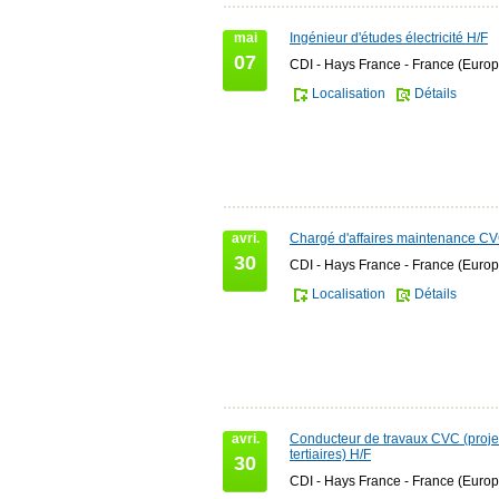
mai
Ingénieur d'études électricité H/F
07
CDI - Hays France - France (Europ
Localisation
Détails
avri.
Chargé d'affaires maintenance C
30
CDI - Hays France - France (Europ
Localisation
Détails
avri.
Conducteur de travaux CVC (proje
tertiaires) H/F
30
CDI - Hays France - France (Europ