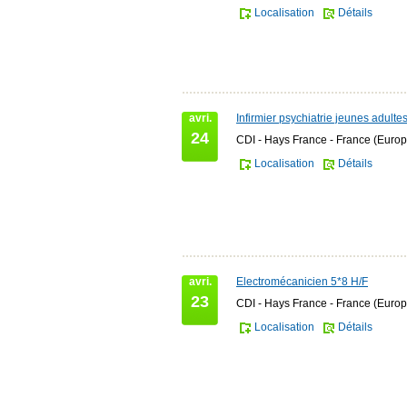
Localisation
Détails
avri.
Infirmier psychiatrie jeunes adulte
24
CDI - Hays France - France (Europ
Localisation
Détails
avri.
Electromécanicien 5*8 H/F
23
CDI - Hays France - France (Europ
Localisation
Détails