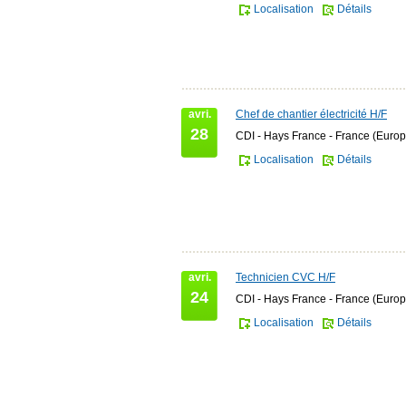
Localisation
Détails
avri.
Chef de chantier électricité H/F
28
CDI - Hays France - France (Europ
Localisation
Détails
avri.
Technicien CVC H/F
24
CDI - Hays France - France (Europ
Localisation
Détails