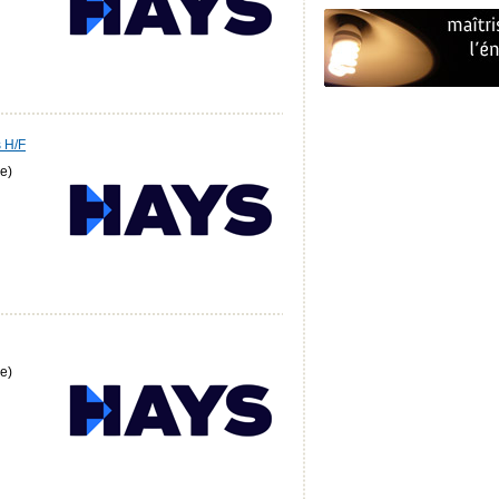
s H/F
e)
e)