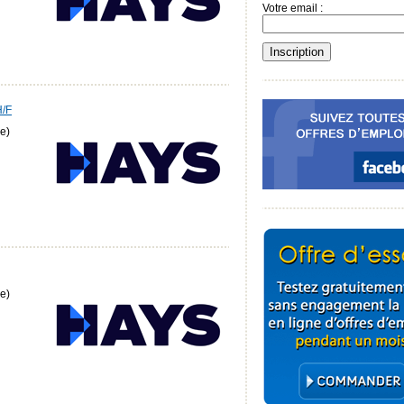
Votre email :
H/F
e)
e)