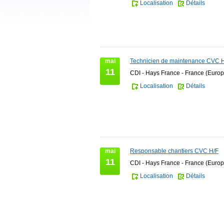
Localisation
Détails
mai
Technicien de maintenance CVC 
11
CDI - Hays France - France (Europ
Localisation
Détails
mai
Responsable chantiers CVC H/F
11
CDI - Hays France - France (Europ
Localisation
Détails