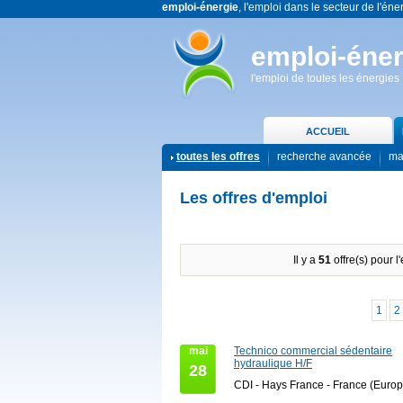
emploi-énergie
, l'emploi dans le secteur de l'éne
emploi-éner
l'emploi de toutes les énergies
ACCUEIL
toutes les offres
recherche avancée
ma
Les offres d'emploi
Il y a
51
offre(s) pour l
1
2
mai
Technico commercial sédentaire
hydraulique H/F
28
CDI - Hays France - France (Europ