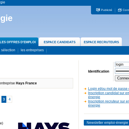
rgie
Publicité
Cont
gie
LES OFFRES D'EMPLOI
ESPACE CANDIDATS
ESPACE RECRUTEURS
 sélection
les entreprises
Identification
'entreprise
Hays France
Login et/ou mot de passe 
Inscription candidat sur e
énergie
3
4
Inscription recruteur sur e
énergie
Newsletter emploi-énergie
e)