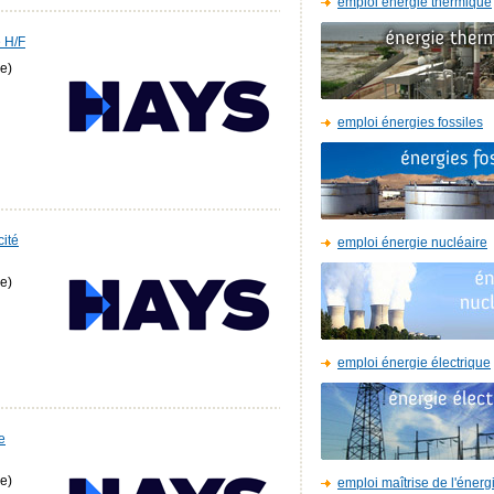
emploi énergie thermique
e H/F
e)
emploi énergies fossiles
cité
emploi énergie nucléaire
e)
emploi énergie électrique
e
e)
emploi maîtrise de l'énerg