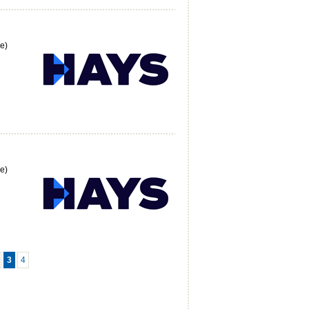
e)
e)
3
4