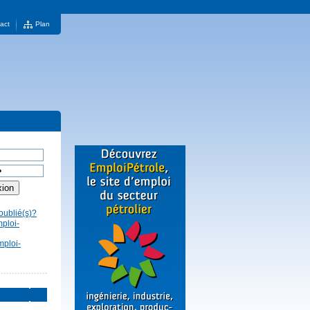
act
Plan
oublié(s)?
mploi-
mploi-