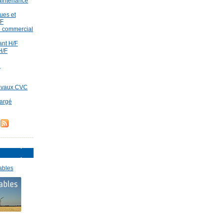
aintenance
ues et
/F
id commercial
rant H/F
H/F
d
ravaux CVC
hargé
ables