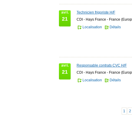
avri.
Technicien frigoriste H/F
21
CDI - Hays France - France (Europ
Localisation
Détails
avri.
Responsable contrats CVC H/F
21
CDI - Hays France - France (Europ
Localisation
Détails
1
2