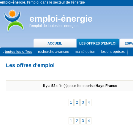
emploi-énergie
, l'emploi dans le secteur de l'énergie
emploi-énergie
l'emploi de toutes les énergies
ACCUEIL
LES OFFRES D'EMPLOI
ESPA
toutes les offres
recherche avancée
ma sélection
les entreprises
Les offres d'emploi
Il y a
52
offre(s) pour l'entreprise
Hays France
1
2
3
4
1
2
3
4