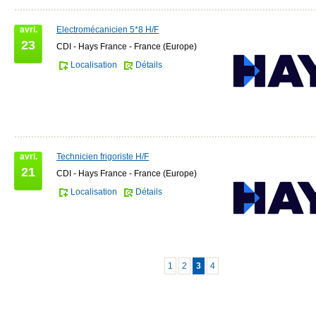
avri.
Electromécanicien 5*8 H/F
23
CDI - Hays France - France (Europe)
Localisation
Détails
avri.
Technicien frigoriste H/F
21
CDI - Hays France - France (Europe)
Localisation
Détails
1
2
3
4