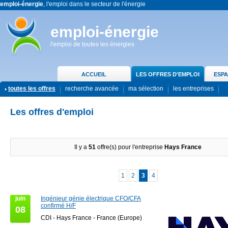
emploi-énergie
, l'emploi dans le secteur de l'énergie
emploi-énergie
l'emploi de toutes les énergies
ACCUEIL
LES OFFRES D'EMPLOI
ESPA
toutes les offres
recherche avancée
ma sélection
les entreprises
Les offres d'emploi
Il y a
51
offre(s) pour l'entreprise
Hays France
1
2
3
4
juin
Ingénieur génie électrique CFO/CFA
confirmé H/F
08
CDI - Hays France - France (Europe)