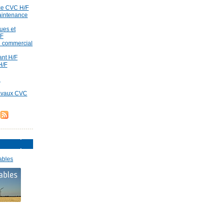
ce CVC H/F
aintenance
ues et
/F
id commercial
rant H/F
H/F
d
ravaux CVC
ables