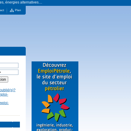
es, énergies alternatives....
act
Plan
oublié(s)?
mploi-
mploi-