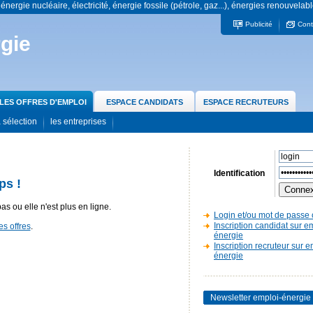
 énergie nucléaire, électricité, énergie fossile (pétrole, gaz...), énergies renouvelabl
Publicité
Cont
gie
LES OFFRES D'EMPLOI
ESPACE CANDIDATS
ESPACE RECRUTEURS
 sélection
les entreprises
Identification
ps !
pas ou elle n'est plus en ligne.
Login et/ou mot de passe 
Inscription candidat sur e
es offres
.
énergie
Inscription recruteur sur e
énergie
Newsletter emploi-énergie