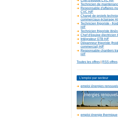
Chef d'équipe CVC H/F
Technicien de maintenan
Responsable d'affaires m
CVC H/F
Chargé de projets techniq
commerciaux éclairage H
Technicien frigoriste - fro
H/F
Technicien frigoriste itiné
Chef d'équipe électricien 
Intégrateur GTB H/F
Dépanneur frigoriste (froi
commercial) H/F
Responsable chantiers t
H/F
Toutes les offres
|
RSS offres
L'emploi par secteur
emploi énergies renouvel
emploi énergie thermique