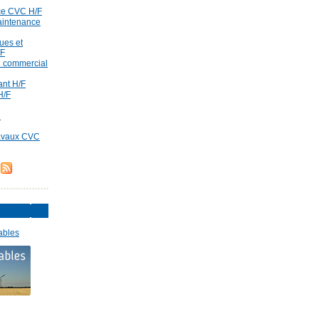
ce CVC H/F
aintenance
ues et
/F
id commercial
rant H/F
H/F
d
ravaux CVC
ables