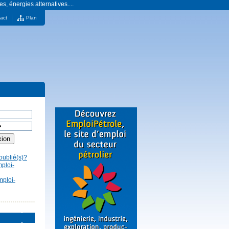
es, énergies alternatives....
act
Plan
oublié(s)?
mploi-
mploi-