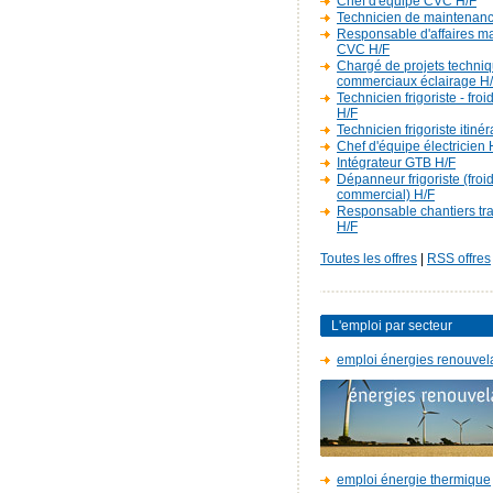
Chef d'équipe CVC H/F
Technicien de maintenan
Responsable d'affaires m
CVC H/F
Chargé de projets techniq
commerciaux éclairage H
Technicien frigoriste - fro
H/F
Technicien frigoriste itiné
Chef d'équipe électricien 
Intégrateur GTB H/F
Dépanneur frigoriste (froi
commercial) H/F
Responsable chantiers t
H/F
Toutes les offres
|
RSS offres
L'emploi par secteur
emploi énergies renouvel
emploi énergie thermique