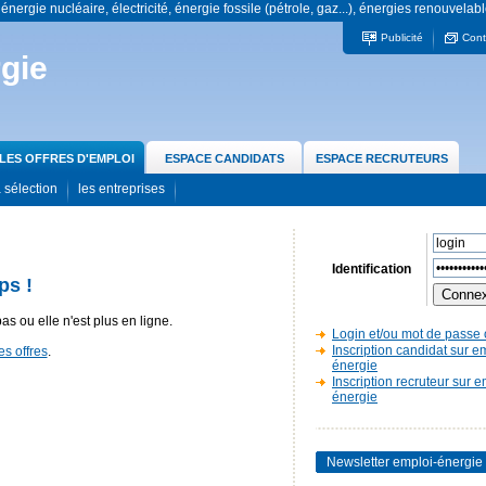
 énergie nucléaire, électricité, énergie fossile (pétrole, gaz...), énergies renouvelabl
Publicité
Cont
gie
LES OFFRES D'EMPLOI
ESPACE CANDIDATS
ESPACE RECRUTEURS
 sélection
les entreprises
Identification
ps !
pas ou elle n'est plus en ligne.
Login et/ou mot de passe 
Inscription candidat sur e
es offres
.
énergie
Inscription recruteur sur e
énergie
Newsletter emploi-énergie