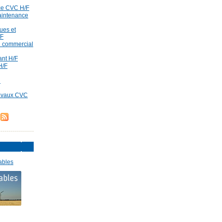
ce CVC H/F
aintenance
ues et
/F
id commercial
rant H/F
H/F
d
ravaux CVC
ables