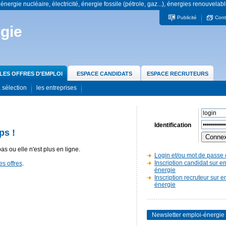
 énergie nucléaire, électricité, énergie fossile (pétrole, gaz...), énergies renouvelabl
Publicité
Cont
gie
LES OFFRES D'EMPLOI
ESPACE CANDIDATS
ESPACE RECRUTEURS
 sélection
les entreprises
Identification
ps !
pas ou elle n'est plus en ligne.
Login et/ou mot de passe 
Inscription candidat sur e
es offres
.
énergie
Inscription recruteur sur e
énergie
Newsletter emploi-énergie