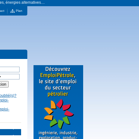
es, énergies alternatives....
act
Plan
oublié(s)?
mploi-
mploi-