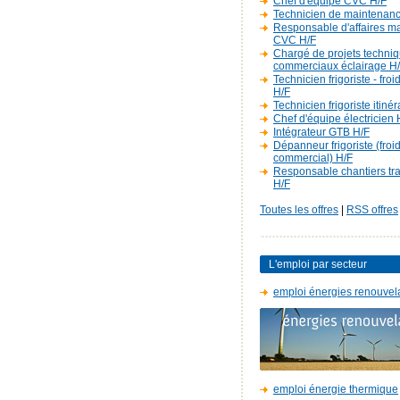
Chef d'équipe CVC H/F
Technicien de maintenan
Responsable d'affaires m
CVC H/F
Chargé de projets techniq
commerciaux éclairage H
Technicien frigoriste - fro
H/F
Technicien frigoriste itiné
Chef d'équipe électricien 
Intégrateur GTB H/F
Dépanneur frigoriste (froi
commercial) H/F
Responsable chantiers t
H/F
Toutes les offres
|
RSS offres
L'emploi par secteur
emploi énergies renouvel
emploi énergie thermique