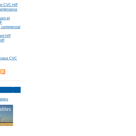
ce CVC H/F
aintenance
ues et
/F
id commercial
rant H/F
H/F
d
ravaux CVC
ables