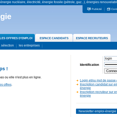
 énergie nucléaire, électricité, énergie fossile (pétrole, gaz...), énergies renouvelabl
Publicité
Cont
gie
LES OFFRES D'EMPLOI
ESPACE CANDIDATS
ESPACE RECRUTEURS
 sélection
les entreprises
Identification
ps !
pas ou elle n'est plus en ligne.
Login et/ou mot de passe 
Inscription candidat sur e
es offres
.
énergie
Inscription recruteur sur e
énergie
Newsletter emploi-énergie