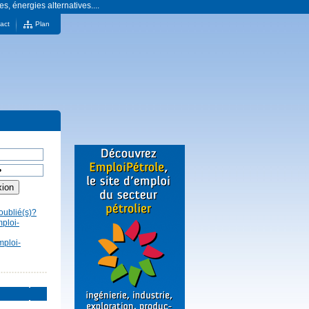
es, énergies alternatives....
act
Plan
oublié(s)?
mploi-
mploi-