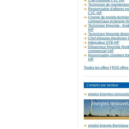
Chef d'équipe CVC H/F
Technicien de maintenan
Responsable d'affaires m
CVC H/F
Chargé de projets techniq
commerciaux éclairage H
Technicien frigoriste - fro
H/F
Technicien frigoriste itiné
Chef d'équipe électricien 
Intégrateur GTB H/F
Dépanneur frigoriste (froi
commercial) H/F
Responsable chantiers t
H/F
Toutes les offres
|
RSS offres
L'emploi par secteur
emploi énergies renouvel
emploi énergie thermique