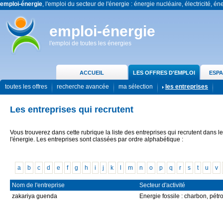
emploi-énergie
, l'emploi du secteur de l'énergie : énergie nucléaire, électricité, én
emploi-énergie
l'emploi de toutes les énergies
ACCUEIL
LES OFFRES D'EMPLOI
ESPA
toutes les offres
recherche avancée
ma sélection
les entreprises
Les entreprises qui recrutent
Vous trouverez dans cette rubrique la liste des entreprises qui recrutent dans l
l'énergie. Les entreprises sont classées par ordre alphabétique :
a
b
c
d
e
f
g
h
i
j
k
l
m
n
o
p
q
r
s
t
u
v
Nom de l'entreprise
Secteur d'activité
zakariya guenda
Energie fossile : charbon, pétr