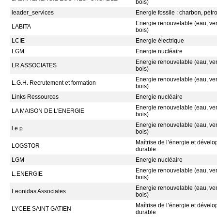
bois)
leader_services
Energie fossile : charbon, pétr
Energie renouvelable (eau, vent
LABITA
bois)
LCIE
Energie électrique
LGM
Energie nucléaire
Energie renouvelable (eau, vent
LR ASSOCIATES
bois)
Energie renouvelable (eau, vent
L.G.H. Recrutement et formation
bois)
Links Ressources
Energie nucléaire
Energie renouvelable (eau, vent
LA MAISON DE L'ENERGIE
bois)
Energie renouvelable (eau, vent
l e p
bois)
Maîtrise de l’énergie et dével
LOGSTOR
durable
LGM
Energie nucléaire
Energie renouvelable (eau, vent
L.ENERGIE
bois)
Energie renouvelable (eau, vent
Leonidas Associates
bois)
Maîtrise de l’énergie et dével
LYCEE SAINT GATIEN
durable