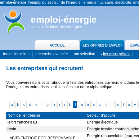
emploi-énergie
, l'emploi du secteur de l'énergie : énergie nucléaire, électricité, én
emploi-énergie
l'emploi de toutes les énergies
ACCUEIL
LES OFFRES D'EMPLOI
ESPA
toutes les offres
recherche avancée
ma sélection
les entreprises
Les entreprises qui recrutent
Vous trouverez dans cette rubrique la liste des entreprises qui recrutent dans l
l'énergie. Les entreprises sont classées par ordre alphabétique :
a
b
c
d
e
f
g
h
i
j
k
l
m
n
o
p
q
r
s
t
u
v
Nom de l'entreprise
Secteur d'activité
lefort francheteau
Energie électrique
litwin
Energie fossile : charbon, pétr
Energie renouvelable (eau, vent
LABITA ENERGIE ECO-RESPONSABLE