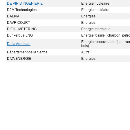
DE VIRIS INGENIERIE
Energie nucléaire
D2M Technologies
Energie nucléaire
DALKIA
Energies
DAVRICOURT
Energies
DIEHL METERING
Energie thermique
Dunkerque LNG
Energie fossile : charbon, pétr
Energie renouvelable (eau, vent
Dalia Ardelean
bois)
Département de la Sarthe
Autre
DIVA ENERGIE
Energies