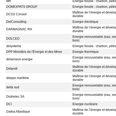
dfrt
Energie fossile : charbon, pétr
DOMEXPATS GROUP
Energie fossile : charbon, pétr
Maîtrise de l’énergie et dével
DCO2 Conseil
durable
DelConsulting
Energie électrique
Maîtrise de l’énergie et dével
DARMAGNAC RH
durable
Energie renouvelable (eau, vent
DOLCEO
bois)
diisysteme
Energie fossile : charbon, pétr
DPP Ministère de l'Energie et des Miner
Energie thermique
Energie renouvelable (eau, vent
dimension energie
bois)
Maîtrise de l’énergie et dével
Detandt
durable
Maîtrise de l’énergie et dével
dieppe maritime
durable
Energie renouvelable (eau, vent
delta sud
bois)
Energie renouvelable (eau, vent
Distrielec SA
bois)
DCI
Energie nucléaire
Maîtrise de l’énergie et dével
Dalkia Atlantique
durable