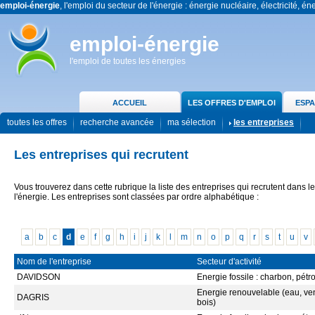
emploi-énergie
, l'emploi du secteur de l'énergie : énergie nucléaire, électricité, én
emploi-énergie
l'emploi de toutes les énergies
ACCUEIL
LES OFFRES D'EMPLOI
ESPA
toutes les offres
recherche avancée
ma sélection
les entreprises
Les entreprises qui recrutent
Vous trouverez dans cette rubrique la liste des entreprises qui recrutent dans l
l'énergie. Les entreprises sont classées par ordre alphabétique :
a
b
c
d
e
f
g
h
i
j
k
l
m
n
o
p
q
r
s
t
u
v
Nom de l'entreprise
Secteur d'activité
DAVIDSON
Energie fossile : charbon, pétr
Energie renouvelable (eau, vent
DAGRIS
bois)