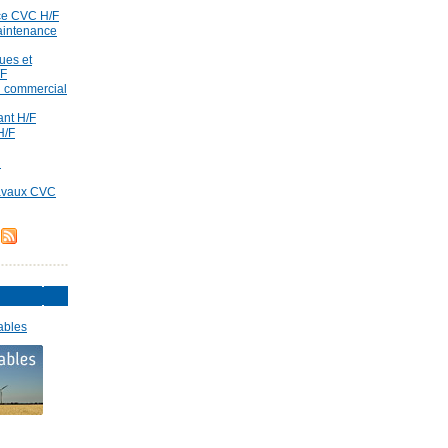
ce CVC H/F
aintenance
ues et
/F
id commercial
rant H/F
H/F
d
ravaux CVC
ables