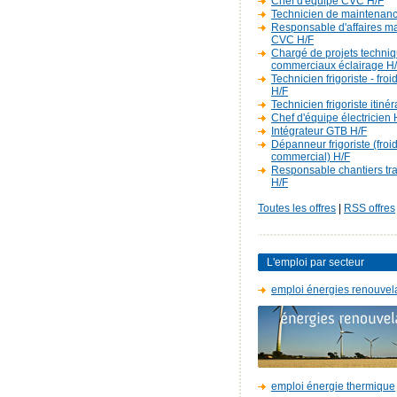
Chef d'équipe CVC H/F
Technicien de maintenan
Responsable d'affaires m
CVC H/F
Chargé de projets techniq
commerciaux éclairage H
Technicien frigoriste - fro
H/F
Technicien frigoriste itiné
Chef d'équipe électricien 
Intégrateur GTB H/F
Dépanneur frigoriste (froi
commercial) H/F
Responsable chantiers t
H/F
Toutes les offres
|
RSS offres
L'emploi par secteur
emploi énergies renouvel
emploi énergie thermique