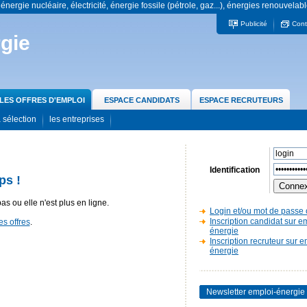
 énergie nucléaire, électricité, énergie fossile (pétrole, gaz...), énergies renouvelabl
Publicité
Cont
gie
LES OFFRES D'EMPLOI
ESPACE CANDIDATS
ESPACE RECRUTEURS
 sélection
les entreprises
Identification
ps !
pas ou elle n'est plus en ligne.
Login et/ou mot de passe 
Inscription candidat sur e
es offres
.
énergie
Inscription recruteur sur e
énergie
Newsletter emploi-énergie