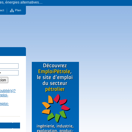
es, énergies alternatives....
act
Plan
oublié(s)?
mploi-
mploi-