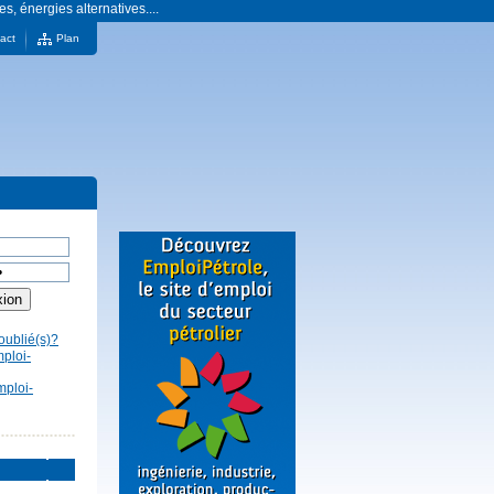
es, énergies alternatives....
act
Plan
oublié(s)?
mploi-
mploi-